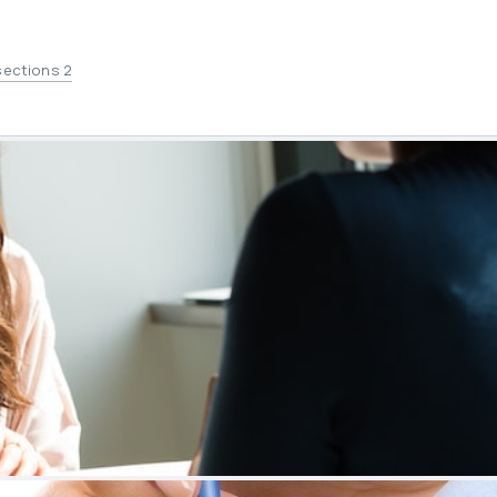
opic sections
sections 2