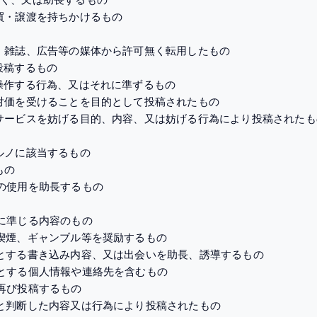
売買・譲渡を持ちかけるもの
書籍、雑誌、広告等の媒体から許可無く転用したもの
回投稿するもの
的に操作する行為、又はそれに準ずるもの
どの対価を受けることを目的として投稿されたもの
社のサービスを妨げる目的、内容、又は妨げる行為により投稿されたも
ポルノに該当するもの
もの
物の使用を助長するもの
報に準じる内容のもの
酒、喫煙、ギャンブル等を奨励するもの
目的とする書き込み内容、又は出会いを助長、誘導するもの
目的とする個人情報や連絡先を含むもの
を再び投稿するもの
適当と判断した内容又は行為により投稿されたもの