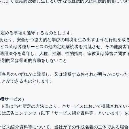
セルにより定期購読者に生じるいかなる直接的又は間接的損害につ
号に定める事項を遵守するものとします。
るにあたり、安全かつ協力的な学びの環境を生み出すような行動を取
サービス又は各種サービスの他の定期購読者を混乱させ、その他妨
ゆる適用法令を遵守し、人種、性別、性的指向、宗教又は障害に関す
差別的又は脅迫的言動をしないこと
前項各号のいずれかに違反し、又は違反するおそれが明らかになっ
ことができるものとします。
取得サービス）
ロード又は当社所定の方法により、本サービスにおいて掲載されて
又は広告コンテンツ（以下「サービス紹介資料等」といいます）を
サービス紹介資料等について、当社がその作成名義の主体である場