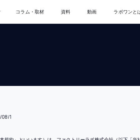
コラム・取材
資料
動画
ラボワンと
利用規約
08/1
下「本規約」といいます）は、ファクトリーラボ株式会社（以下「当