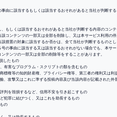
号の事由に該当するもしくは該当するおそれがあると当社が判断す
当し、もしくは該当するおそれがあると当社が判断する内容のコン
当該コンテンツの一部又は全部を削除し、又は本サービス利用の停
当該措置の対象に該当するか否かは、全て当社が判断するものとし
各号の事由に該当する又は該当するおそれがない場合でも、本サー
コンテンツの一部又は全部の削除等をすることがあります。
逸脱したもの
ス等、有害なプログラム・スクリプトの類を含むもの
権、商標権等の知的財産権、プライバシー権等、第三者の権利又は利
、揶揄、攻撃又はこれに準ずる投稿内容及び当該内容が記載された外
者の評判を毀損するなど、信用不安を引き起こすもの
南など犯罪に結びつく、又はこれを助長するもの
るもの
びつく、又は助長するもの