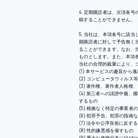
4. 定期購読者は、次項各
稿することができません。
5. 当社は、本項各号に該
期購読者に対して予告無く
ることができます。なお、
ものとします。また、本項
当社の合理的裁量により、
(1) 本サービスの趣旨から
(2) コンピュータウィル
(3) 著作権、著作者人格
(4) 第三者への誹謗中傷
するもの
(5) 根拠なく特定の事業
(6) 犯罪予告、犯罪の指
(7) 法令や公序良俗に反す
(8) 性的嫌悪感を催すもの
(9) 重大な危険行為に結