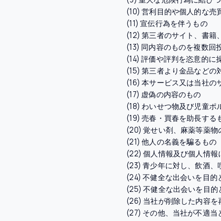
(10) 営利目的や個人的な
(11) 宣伝行為を伴うもの
(12) 第三者のサイト、
(13) 同内容のものを複数
(14) 評価や評判を恣意
(15) 第三者より金品な
(16) 本サービス又は当
(17) 虚偽の内容のもの
(18) わいせつ物及び児童
(19) 売春・買春を助長する
(20) 覚せい剤、麻薬等薬
(21) 他人の名義を騙るもの
(22) 個人情報及び個人情
(23) 青少年に対し、飲
(24) 不健全な出会いを
(25) 不健全な出会いを
(26) 当社が削除した内容
(27) その他、当社が不