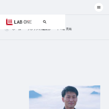
ホーム
ラボワンの編集部
千々岩 亮祐
千々岩 亮祐