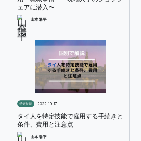
ェアに潜入〜
山本 陽平
2022-10-17
特定技能
タイ人を特定技能で雇用する手続きと
条件、費用と注意点
山本 陽平