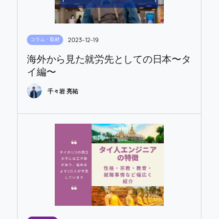
2023-12-19
コラム・取材
海外から見た就労先としての日本〜タ
イ編〜
千々岩 亮祐