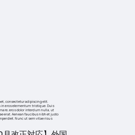
t, consectetur adipiscing elit.
in eros elementum tristique. Duis
rnare, eros dolor interdum nulla, ut
e erat. Aenean faucibus nibh et justo
mperdiet. Nunc ut sem vitae risus
年10月改正対応】外国