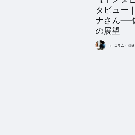
タビュー
ナさん──
の展望
in
コラム・取材