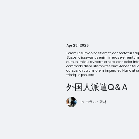
Apr 28, 2025
Lorem ipsum dolor sit amet, consectetur adip
Suspendisse varius enim in eros elementum 
cursus, mi quis viverra ornare, eros dolor int
commodo diam libero vitae erat. Aenean fauc
cursus id rutrum lorem imperdiet. Nunc ut s
tristique posuere.
外国人派遣Q＆A
in
コラム・取材