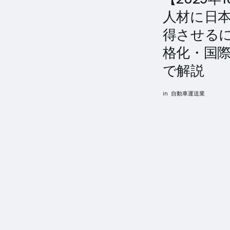
人材に日
得させる
格化・国
で解説
in
自動車運送業