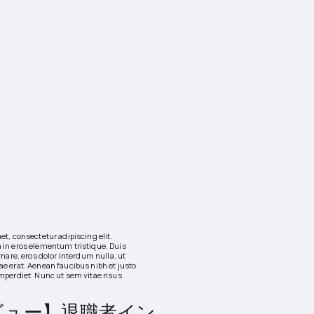
t, consectetur adipiscing elit.
in eros elementum tristique. Duis
rnare, eros dolor interdum nulla, ut
e erat. Aenean faucibus nibh et justo
mperdiet. Nunc ut sem vitae risus
ビュー】退職者イン