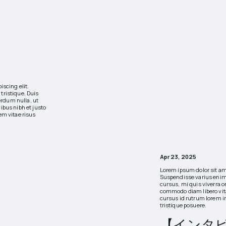
iscing elit.
tristique. Duis
erdum nulla, ut
ibus nibh et justo
em vitae risus
Apr 23, 2025
Lorem ipsum dolor sit ame
Suspendisse varius enim 
cursus, mi quis viverra o
commodo diam libero vita
cursus id rutrum lorem i
tristique posuere.
【インタ