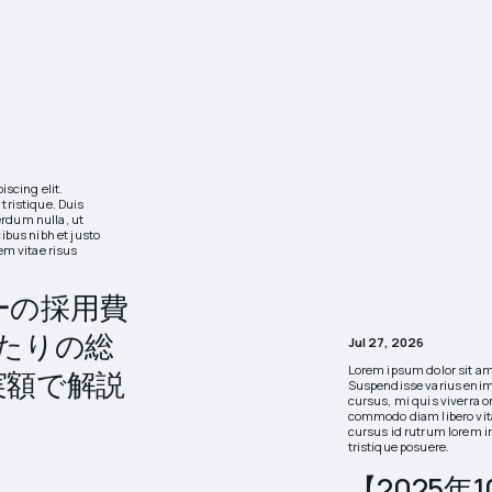
iscing elit.
tristique. Duis
erdum nulla, ut
ibus nibh et justo
em vitae risus
ーの採用費
たりの総
Jul 27, 2026
Lorem ipsum dolor sit ame
実額で解説
Suspendisse varius enim 
cursus, mi quis viverra o
commodo diam libero vita
cursus id rutrum lorem i
tristique posuere.
【2025