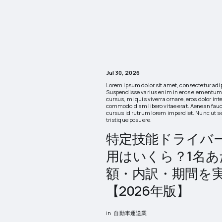
Jul 30, 2026
Lorem ipsum dolor sit amet, consectetur adip
Suspendisse varius enim in eros elementum 
cursus, mi quis viverra ornare, eros dolor int
commodo diam libero vitae erat. Aenean fauc
cursus id rutrum lorem imperdiet. Nunc ut s
tristique posuere.
特定技能ドライバ
用はいくら？1名あ
額・内訳・期間を
【2026年版】
in
自動車運送業