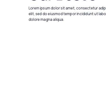
Lorem ipsum dolor sit amet, consectetur adip
elit, sed do eiusmod tempor incididunt ut labo
dolore magna aliqua.