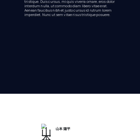
tristique. Duis cursus, mi quis viverra ornare, eros dolor
interdum nulla, ut commodo diam libero vitae erat.
Aenean faucibus nibh et justo cursus id rutrum lorem
imperdiet. Nunc ut sem vitae risus tristique posuere.
山本 陽平