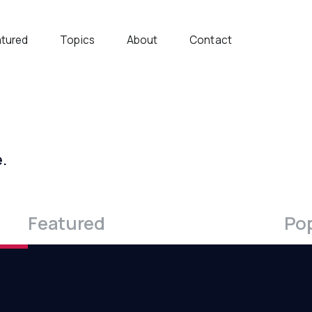
atured
Topics
About
Contact
e.
Featured
Po