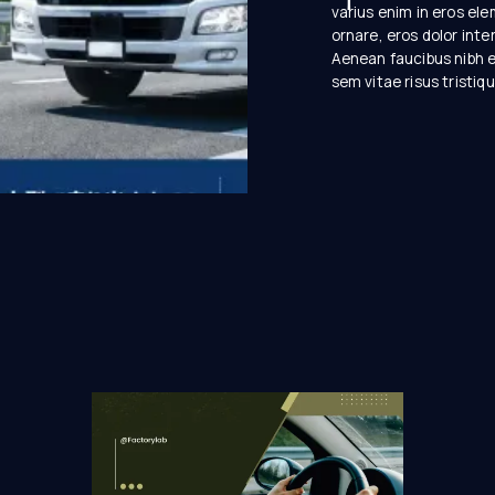
varius enim in eros ele
ornare, eros dolor inte
Aenean faucibus nibh e
sem vitae risus tristiq