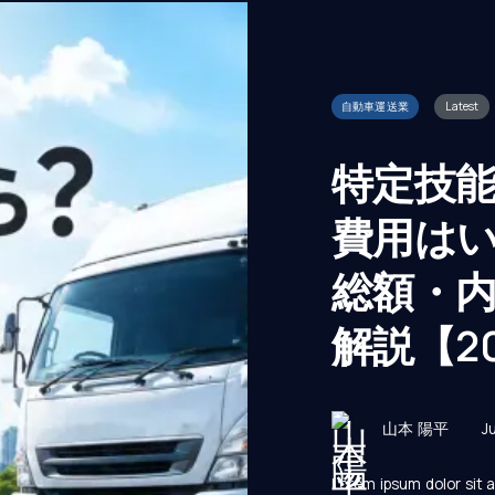
自動車運送業
Latest
特定技
費用はい
総額・
解説【2
山本 陽平
J
Lorem ipsum dolor sit 