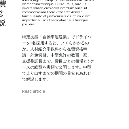
費
elementum tristique. Duis cursus, mi quis
viverra ornare, eros dolor interdum nulla, ut
総
commodo diam libero vitae erat. Aenean
faucibus nibh et justo cursus id rutrum lorem
説
imperdiet. Nunc ut sem vitae risus tristique
posuere.
特定技能「自動車運送業」でドライバ
ーを1名採用すると、いくらかかるの
か。人材紹介手数料から在留資格申
請、外免切替、中型免許の教習、寮、
支援委託費まで、費目ごとの相場と3ケ
ースの総額を実額で公開します。中型
で走り出すまでの期間の目安もあわせ
て解説します。
Read article