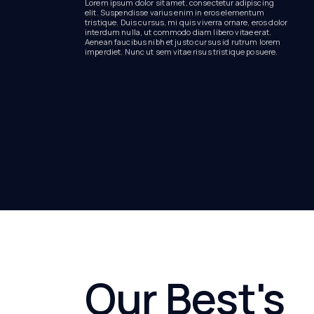
Lorem ipsum dolor sit amet, consectetur adipiscing
elit. Suspendisse varius enim in eros elementum
tristique. Duis cursus, mi quis viverra ornare, eros dolor
interdum nulla, ut commodo diam libero vitae erat.
Aenean faucibus nibh et justo cursus id rutrum lorem
imperdiet. Nunc ut sem vitae risus tristique posuere.
Our Best's