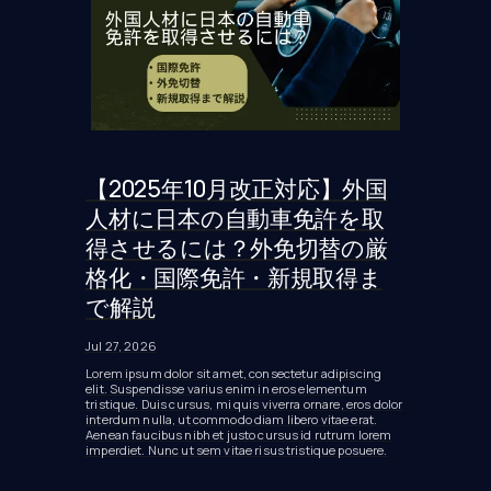
【2025年10月改正対応】外国
人材に日本の自動車免許を取
得させるには？外免切替の厳
格化・国際免許・新規取得ま
で解説
Jul 27, 2026
Lorem ipsum dolor sit amet, consectetur adipiscing
elit. Suspendisse varius enim in eros elementum
tristique. Duis cursus, mi quis viverra ornare, eros dolor
interdum nulla, ut commodo diam libero vitae erat.
Aenean faucibus nibh et justo cursus id rutrum lorem
imperdiet. Nunc ut sem vitae risus tristique posuere.