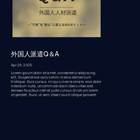
外国人派遣Q＆A
Apr 28, 2025
Lorem ipsum dolor sit amet, consectetur adipiscing
elit. Suspendisse varius enim in eros elementum
tristique. Duis cursus, mi quis viverra ornare, eros dolor
interdum nulla, ut commodo diam libero vitae erat.
Aenean faucibus nibh et justo cursus id rutrum lorem
imperdiet. Nunc ut sem vitae risus tristique posuere.