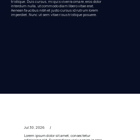
tristique. Duis cursus, mi quis viverra ornare, eros dolor
interdum nulla, ut commodo diam libero vitae erat.
Aenean faucibus nibh et justo cursus id rutrum lorem
imperdiet. Nunc ut sem vitae risus tristique posuere.
/
Jul 30, 2026
Lorem ipsum dolor sit amet, consectetur
adipiscing elit. Suspendisse varius enim in eros