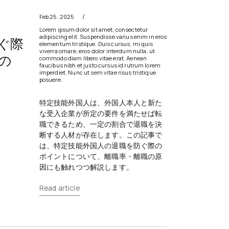
/
Feb 25, 2025
Lorem ipsum dolor sit amet, consectetur
adipiscing elit. Suspendisse varius enim in eros
ぐ際
elementum tristique. Duis cursus, mi quis
viverra ornare, eros dolor interdum nulla, ut
の
commodo diam libero vitae erat. Aenean
faucibus nibh et justo cursus id rutrum lorem
imperdiet. Nunc ut sem vitae risus tristique
posuere.
特定技能外国人は、外国人本人と新た
な受入企業が所定の要件を満たせば転
職できるため、一定の割合で退職を決
断する人材が存在します。この記事で
は、特定技能外国人の退職を防ぐ際の
ポイントについて、離職率・離職の原
因にも触れつつ解説します。
Read article