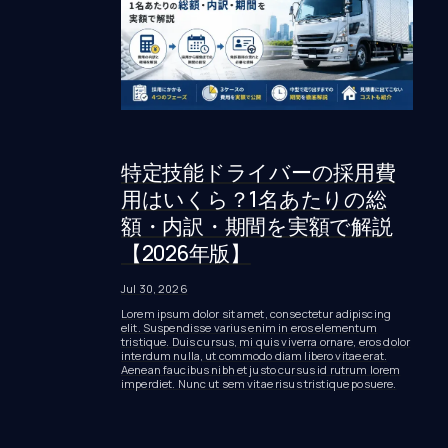
特定技能ドライバーの採用費
用はいくら？1名あたりの総
額・内訳・期間を実額で解説
【2026年版】
Jul 30, 2026
Lorem ipsum dolor sit amet, consectetur adipiscing
elit. Suspendisse varius enim in eros elementum
tristique. Duis cursus, mi quis viverra ornare, eros dolor
interdum nulla, ut commodo diam libero vitae erat.
Aenean faucibus nibh et justo cursus id rutrum lorem
imperdiet. Nunc ut sem vitae risus tristique posuere.