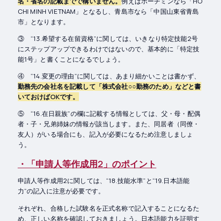
名・省名の記載までで構いません。
例えばホーチミンなら「HO
CHI MINH VIETNAM」となるし、青島市なら「中国山東省青島
市」となります。
③ “13.希望する在留資格”に関しては、いきなり特定技能2号
にステップアップできるわけではないので、基本的に「特定技
能1号」と書くことになるでしょう。
④ “14.変更の理由”に関しては、あまり細かいことは書かず、
勤務先の会社名を記載して「株式会社○○勤務のため」などと書
いておけばOKです。
⑤ “16.在日親族”の欄に記載する情報としては、父・母・配偶
者・子・兄弟姉妹の情報が該当します。また、同居者（同僚・
友人）がいる場合にも、記入が必要になるため注意しましょ
う。
・「申請人等作成用2」のポイント
申請人等作成用2に関しては、“18.技能水準”と“19.日本語能
力”の記入に注意が必要です。
それぞれ、合格した試験名を正式名称で記入することになるた
め、正しい名称を確認しておきましょう。日本語能力を証明す