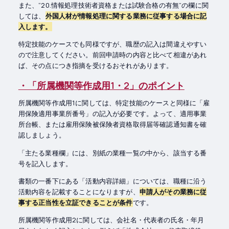
また、“20.情報処理技術者資格または試験合格の有無”の欄に関
しては、
外国人材が情報処理に関する業務に従事する場合に記
入します。
特定技能のケースでも同様ですが、職歴の記入は間違えやすい
ので注意してください。前回申請時の内容と比べて相違があれ
ば、その点につき指摘を受けるおそれがあります。
・「所属機関等作成用1・2」のポイント
所属機関等作成用1に関しては、特定技能のケースと同様に「雇
用保険適用事業所番号」の記入が必要です。よって、適用事業
所台帳、または雇用保険被保険者資格取得届等確認通知書を確
認しましょう。
「主たる業種欄」には、別紙の業種一覧の中から、該当する番
号を記入します。
書類の一番下にある「活動内容詳細」については、職種に沿う
活動内容を記載することになりますが、
申請人がその業務に従
事する正当性を立証できることが条件
です。
所属機関等作成用2に関しては、会社名・代表者の氏名・年月