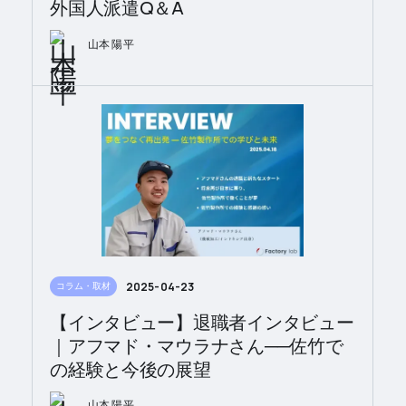
外国人派遣Q＆A
山本 陽平
2025-04-23
コラム・取材
【インタビュー】退職者インタビュー
｜アフマド・マウラナさん──佐竹で
の経験と今後の展望
山本 陽平