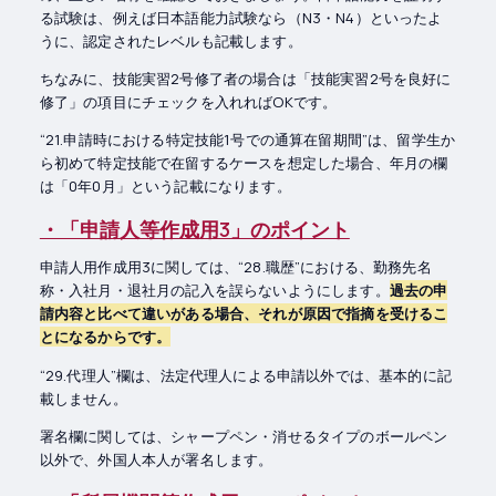
る試験は、例えば日本語能力試験なら（N3・N4）といったよ
うに、認定されたレベルも記載します。
ちなみに、技能実習2号修了者の場合は「技能実習2号を良好に
修了」の項目にチェックを入れればOKです。
“21.申請時における特定技能1号での通算在留期間”は、留学生か
ら初めて特定技能で在留するケースを想定した場合、年月の欄
は「0年0月」という記載になります。
・「申請人等作成用3」のポイント
申請人用作成用3に関しては、“28.職歴”における、勤務先名
称・入社月・退社月の記入を誤らないようにします。
過去の申
請内容と比べて違いがある場合、それが原因で指摘を受けるこ
とになるからです。
“29.代理人”欄は、法定代理人による申請以外では、基本的に記
載しません。
署名欄に関しては、シャープペン・消せるタイプのボールペン
以外で、外国人本人が署名します。