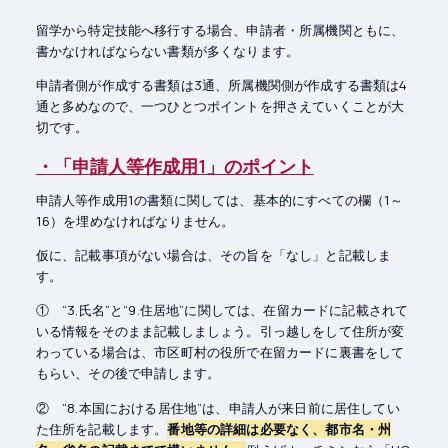
留学から特定技能へ移行する場合、申請者・所属機関ともに、
書かなければならない書類が多くなります。
申請者側が作成する書類は3通、所属機関側が作成する書類は4
通と多めなので、一つひとつポイントを押さえていくことが大
切です。
・「申請人等作成用1」のポイント
申請人等作成用1の書類に関しては、基本的にすべての欄（1～
16）を埋めなければなりません。
仮に、記載事項がない場合は、その旨を「なし」と記載しま
す。
① “3.氏名”と“9.住居地”に関しては、在留カードに記載されて
いる情報をそのまま記載しましょう。引っ越しをして住所が変
わっている場合は、市区町村の役所で在留カードに裏書をして
もらい、その後で申請します。
② “8.本国における居住地”は、申請人が来日前に居住してい
た住所を記載します。
番地等の詳細は必要なく、都市名・州