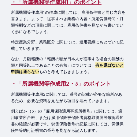
・「所属機関等作成用1」のポイント
所属機関等作成用1の作成に関しては、雇用条件書と同じ内容を
書きます。よって、従事すべき業務の内容・所定労働時間・月
額報酬などの項目に関しては、雇用条件書を見ながら書いてい
く形になるでしょう。
特定産業分野、業務区分に関しては、運用要綱にもとづいて記
載していきます。
なお、月額報酬の「報酬の額が日本人が従事する場合の報酬の
額と同等以上であることの有無」については、
有を選ばないと
申請は通らない
ものと考えておきましょう。
・「所属機関等作成用2・3」のポイント
所属機関等作成用2に関しては、番号の記載が必要な箇所があ
るため、必要な資料を見ながら項目を埋めていきます。
例えば3-（3）の「雇用保険適用事業所番号」に関しては、適
用事業所台帳、または雇用保険被保険者資格取得届等確認通知
書の確認が必要です。労働保険番号の記載に関しては、労働保
険料等納付証明書の番号を見ながら記入します。