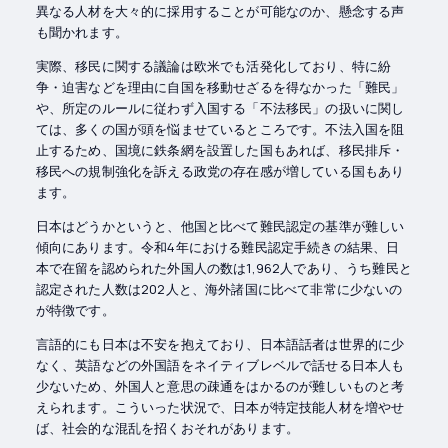
異なる人材を大々的に採用することが可能なのか、懸念する声
も聞かれます。
実際、移民に関する議論は欧米でも活発化しており、特に紛
争・迫害などを理由に自国を移動せざるを得なかった「難民」
や、所定のルールに従わず入国する「不法移民」の扱いに関し
ては、多くの国が頭を悩ませているところです。不法入国を阻
止するため、国境に鉄条網を設置した国もあれば、移民排斥・
移民への規制強化を訴える政党の存在感が増している国もあり
ます。
日本はどうかというと、他国と比べて難民認定の基準が難しい
傾向にあります。令和4年における難民認定手続きの結果、日
本で在留を認められた外国人の数は1,962人であり、うち難民と
認定された人数は202人と、海外諸国に比べて非常に少ないの
が特徴です。
言語的にも日本は不安を抱えており、日本語話者は世界的に少
なく、英語などの外国語をネイティブレベルで話せる日本人も
少ないため、外国人と意思の疎通をはかるのが難しいものと考
えられます。こういった状況で、日本が特定技能人材を増やせ
ば、社会的な混乱を招くおそれがあります。