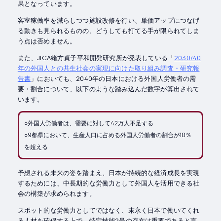
果となっています。
客室稼働率を減らしつつ施設改修を行い、単価アップにつなげ
る動きも見られるものの、どうしても打てる手が限られてしま
う点は否めません。
また、JICA緒方貞子平和開発研究所が発表している「
2030/40
年の外国人との共生社会の実現に向けた取り組み調査・研究報
告書
」においても、2040年の日本における外国人労働者の需
要・割合について、以下のような踏み込んだ数字が算出されて
います。
○外国人労働者は、需要に対して42万人不足する
○9都県において、生産人口に占める外国人労働者の割合が10％
を超える
予想される未来の姿を踏まえ、日本が持続的な経済成長を実現
するためには、中長期的な労働力として外国人を活用できる社
会の構築が求められます。
スポット的な労働力としてではなく、末永く日本で働いてくれ
る人材を確保する上で、特定技能2号の存在は重要であると言