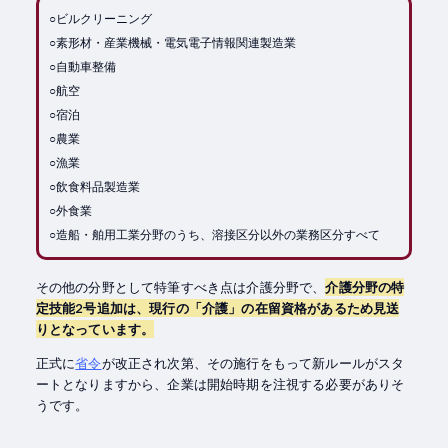
○ビルクリーニング
○素形材・産業機械・電気電子情報関連製造業
○自動車整備
○航空
○宿泊
○農業
○漁業
○飲食料品製造業
○外食業
○造船・舶用工業分野のうち、溶接区分以外の業務区分すべて
その他の分野として特筆すべき点は介護分野で、
介護分野の特
定技能2号追加は、現行の「介護」の在留資格があるため見送
りとなっています。
正式に
省令
が改正され次第、その施行をもって新ルールがスタ
ートとなりますから、企業は開始時期を注視する必要がありそ
うです。