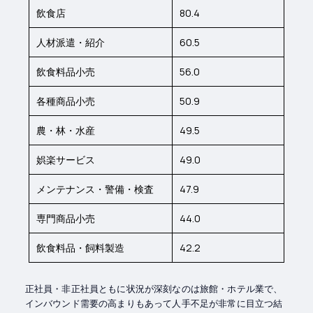
飲食店
80.4
人材派遣・紹介
60.5
飲食料品小売
56.0
各種商品小売
50.9
農・林・水産
49.5
娯楽サービス
49.0
メンテナンス・警備・検査
47.9
専門商品小売
44.0
飲食料品・飼料製造
42.2
正社員・非正社員ともに状況が深刻なのは旅館・ホテル業で、
インバウンド需要の高まりもあって人手不足が非常に目立つ結