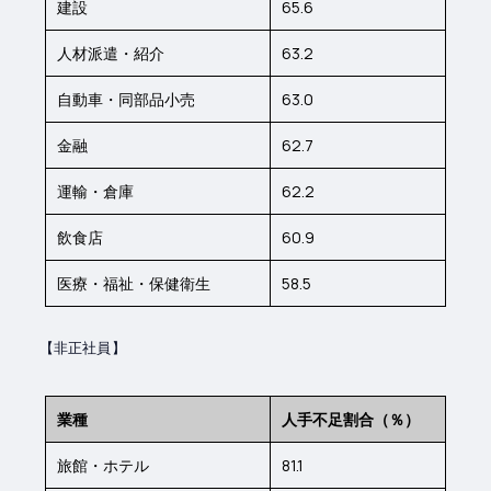
建設
65.6
人材派遣・紹介
63.2
自動車・同部品小売
63.0
金融
62.7
運輸・倉庫
62.2
飲食店
60.9
医療・福祉・保健衛生
58.5
【非正社員】
業種
人手不足割合（％）
旅館・ホテル
81.1