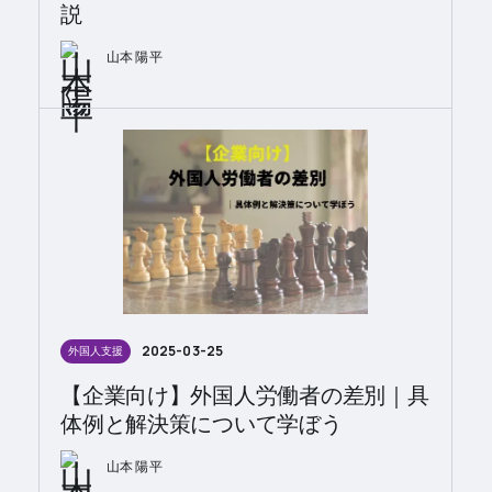
説
山本 陽平
2025-03-25
外国人支援
【企業向け】外国人労働者の差別｜具
体例と解決策について学ぼう
山本 陽平