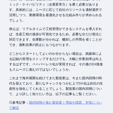
ミック・ケイパビリティ（企業変革力）を磨く必要がありま
す。具体的には、ニーズに応じて自社のリソースを適材適所で
活用しつつ、業務環境を最適化させる仕組み作りが求められる
でしょう。
例えば、リアルタイムで工程管理ができるシステムを導入すれ
ば、生産工程の進捗が可視化できるため、必要な分だけ発注に
対応できます。在庫数が分かれば、棚卸しの手間を省くことが
でき、過剰在庫の防止にもつながります。
どこからスタートしてよいのか分からない場合は、紙媒体によ
る記録の管理をストップするだけでも、大幅に作業効率は向上
するはずです。ペーパーレス化が実現すれば、その後のDX推進
もスムーズに進むのではないでしょうか。
これまで海外展開を続けてきた製造業は、今また国内回帰の時
代を迎えており、新たなチャンスをつかむ上でDX化は自社の生
産性を強化してくれることでしょう。製造業の国内回帰につい
て、より詳しく知りたい方は、以下の記事もご覧ください。
◎参考記事：
国内回帰が進む製造業｜理由や課題、対策につい
て解説