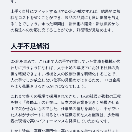
す。
上手く自社にフィットする形でDX化が成功すれば、結果的に無
駄なコストを省くことができ、製品の品質にも良い影響を与え
ることでしょう。余った時間は、新技術の開発・新規顧客から
の発注への対応に充てることができ、好循環が見込めます。
人手不足解消
DX化を進めて、これまで人の手で作業していた業務を機械が代
わりに担うようになれば、人手不足の環境下における社員の負
担を軽減できます。機械と人の役割分担を明確化することで、
人の手でしか成立しない仕事の見極めができるため、DXは企業
をより発展させるきっかけになるでしょう。
これまで多くの現場で採用されてきた、1人の社員が複数の工程
を担う「多能工」の存在は、日本の製造業を大きく発展させる
上で欠かせないものでした。仕事量の偏りを減らし、手が空い
た人材がサポートに回るという臨機応変な人材配置は、少数精
鋭の現場で高いパフォーマンスを発揮していたからです。
しかし近年、高度な専門性・高いスキルを持つスペシャリスト