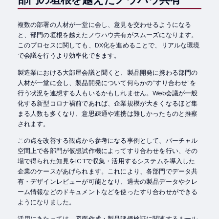
複数の部署の人材が一堂に会し、意見を交わせるようになる
と、部門の垣根を越えたノウハウ共有がスムーズになります。
このプロセスに関しても、DX化を進めることで、リアルな環境
で会議を行うより効率化できます。
製造業における大部屋会議と聞くと、製品開発に携わる部門の
人材が一堂に会し、製品開発について何らかの“すり合わせ”を
行う状況を連想する人もいるかもしれません。Web会議が一般
化する新型コロナ禍前であれば、企業規模が大きくなるほど集
まる人数も多くなり、意思疎通や連携は難しかったものと推察
されます。
この点を改善する観点から参考になる事例として、バーチャル
空間上で各部門が仮想試作機によってすり合わせを行い、その
場で得られた知見をICTで収集・活用するシステムを導入した
企業のケースがあげられます。これにより、各部門でデータ共
有・デザインレビューが可能となり、過去の製品データやクレ
ーム情報などのドキュメントなどを使ったすり合わせができる
ようになりました。
活用にあたっては、図面作成・製品評価検証に関連するルール