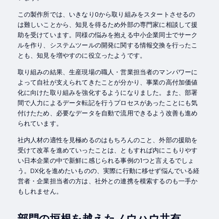
この製作所では、いきなり0から取り組みをスタートさせるの
は難しいことから、知見を得るため外部の専門家に相談して援
助を受けています。同様の悩みを抱える中小企業同士でサーク
ルを作り、システムツールの開発に関する情報交換を行ったこ
とも、知見を増やすのに役立ったようです。
取り組みの結果、生産現場の職人・営業担当者のマンパワーに
よって自社が支えられてきたことが分かり、事業の高付加価値
化に向けた取り組みを強化するようになりました。また、部署
間で人力によるデータ転記を行うプロセスがあったことにも気
付けたため、必要なデータを自動で流用できるよう改善も進め
られています。
社内人材の適性を見極めるのはもちろんのこと、外部の援助を
受けて改革を進めていったことは、ともすれば内にこもりやす
い日本企業の中で新鮮に感じられる事例の1つと言えるでしょ
う。DX化を進めたいものの、実際に行動に移せず悩んでいる経
営者・企業担当者の方は、社外との連携を模索するのも一手か
もしれません。
部門の垣根を越えたノウハウ共有