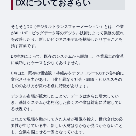
DXについておさらい
そもそもDX（デジタルトランスフォーメーション）とは、企業
がAI・IoT・ビッグデータ等のデジタル技術によって業務の流れ
を改善したり、新しいビジネスモデルを構築したりすることを
指す言葉です。
DX推進によって、既存のシステムから脱却し、企業風土の変革
に成功したケースも少なくありません。
DXには、既存の価値観・枠組みをテクノロジーの力で根本的に
変化させる力があり、IT化と異なり社会・組織・ビジネスその
もののあり方が変わる点に特徴があります。
デジタル市場が拡大したことで、データはさらに増大してい
き、基幹システムが老朽化した多くの企業は対応に苦慮してい
る状況です。
これまで現場を動かしてきた人材が引退を控え、世代交代の必
要性が生じている中、新しい人材はなかなか見つからないこと
も、企業を悩ませる一因となっています。