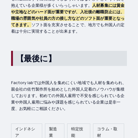
抱えている企業様が多くいらっしゃいます。
人材募集には賃金
や立地などのハード面が重要ですが、入社後の離職防止には、
職場の雰囲気や社員の方の接し方などのソフト面が重要となっ
てきます。
ソフト面を充実させることで、地方でも外国人の定
着は十分に実現することが出来ます。
【最後に】
Factory labでは外国人を集めにくい地域でも人材を集められ、
親会社の佐竹製作所を始めとした外国人定着のノウハウが集積
しております。初めての外国人雇用で不安を感じられている企
業や外国人雇用に悩みや課題を感じられている企業は是非一
度、お気軽にご相談ください。
インドネシ
製造
特定技
コラム・取
ア
業
能
材