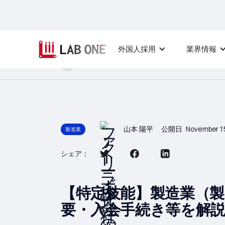
外国人採用
業界情報
ホーム
製造業
【特定技能】製造
山本 陽平
公開日
November 1
製造業
シェア：
【特定技能】製造業（製
要・入会手続き等を解