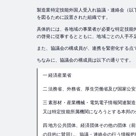
製造業特定技能外国人受入れ協議・連絡会（以
を図るために設置された組織です。
具体的には、各地域の事業者が必要な特定技能
の啓発に従事するとともに、地域ごとの人手不
また、協議会の構成員が、連携を緊密化する点
ちなみに、協議会の構成員は以下の通りです。
一 経済産業省
二 法務省、外務省、厚生労働省及び国家公
三 素形材・産業機械・電気電子情報関連製
又は特定技能所属機関になろうとする本邦の
四 地方公共団体、経済団体その他の団体（
の目的に賛同し、協議・連絡会の行う情報把