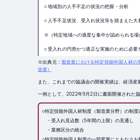
○ 地域別の人手不足の状況の把握・分析
○ 人手不足状況、受入れ状況等を踏まえた
※（特定地域への過度な集中が認められる場
○ 受入れの円滑かつ適正な実施のために必要
※出典元：
製造業における特定技能外国人材の
造業）
また、これまでの協議会の開催実績は、経済産
一例として、2022年9月2日に書面開催され
○特定技能外国人材制度（製造業分野）の制度
・受入れ見込数（5年間の上限）の見通し
・業務区分の統合
○特定技能外国人制度の一部変更にともなうお