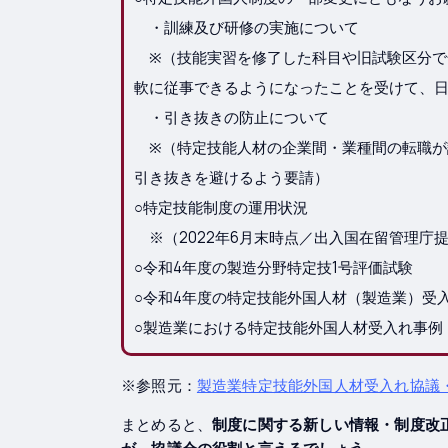
・訓練及び研修の実施について
※（技能実習を修了した科目や旧試験区分で
軟に従事できるようになったことを受けて、
・引き抜きの防止について
※（特定技能人材の企業間・業種間の転職が
引き抜きを避けるよう要請）
○特定技能制度の運用状況
※（2022年6月末時点／出入国在留管理庁
○令和4年度の製造分野特定技1号評価試験
○令和4年度の特定技能外国人材（製造業）受
○製造業における特定技能外国人材受入れ事例
※参照元：
製造業特定技能外国人材受入れ協議
まとめると、
制度に関する新しい情報・制度改