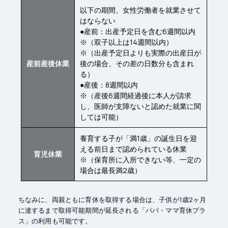
以下の期間、女性労働者を就業させて
はならない
●産前：出産予定日を含む6週間以内
※（双子以上は14週間以内）
※（出産予定日よりも実際の出産日が
産前産後休業
後の場合、その差の日数分も含まれ
る）
●産後：8週間以内
※（産後6週間経過後に本人が請求
し、医師が支障ないと認めた就業に関
しては可能）
養育する子が「満1歳」の誕生日を迎
える前日まで認められている休業
育児休業
※（保育所に入所できない等、一定の
場合は最長満2歳）
ちなみに、両親ともに育休を取得する場合は、子供が1歳2ヶ月
に達するまで取得可能期間が延長される「パパ・ママ育休プラ
ス」の利用も可能です。