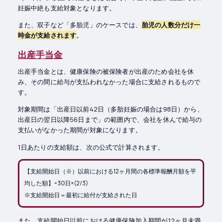
妊娠中絶も支給対象となります。
また、双子など「多胎児」のケースでは、
胎児の人数分だけ一
時金が支給されます
。
出産手当金
出産手当金とは、健康保険の被保険者が出産のため会社を休
み、その間に給与が支払われなかった場合に支給されるもので
す。
対象期間は「出産日以前42日（多胎妊娠の場合は98日）から、
出産日の翌日以降56日まで」の範囲内で、会社を休んで給与の
支払いがなかった期間が対象になります。
1日あたりの支給額は、次の公式で計算されます。
【支給開始日（※）以前における12ヶ月間の各標準報酬月額を平
均した額】÷30日×(2/3)
※支給開始日＝最初に給付が支給された日
また、支給開始日以前における健康保険加入期間が12ヶ月未満