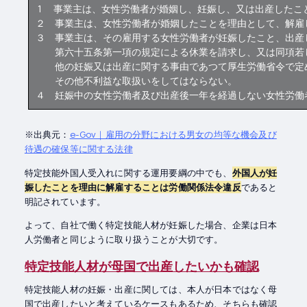
1 事業主は、女性労働者が婚姻し、妊娠し、又は出産したこ
２ 事業主は、女性労働者が婚姻したことを理由として、解雇
３ 事業主は、その雇用する女性労働者が妊娠したこと、出産
第六十五条第一項の規定による休業を請求し、又は同項若し
他の妊娠又は出産に関する事由であつて厚生労働省令で定め
その他不利益な取扱いをしてはならない。
４ 妊娠中の女性労働者及び出産後一年を経過しない女性労働
※出典元：
e-Gov｜雇用の分野における男女の均等な機会及び
待遇の確保等に関する法律
特定技能外国人受入れに関する運用要綱の中でも、
外国人が妊
娠したことを理由に解雇することは労働関係法令違反
であると
明記されています。
よって、自社で働く特定技能人材が妊娠した場合、企業は日本
人労働者と同じように取り扱うことが大切です。
特定技能人材が母国で出産したいかも確認
特定技能人材の妊娠・出産に関しては、本人が日本ではなく母
国で出産したいと考えているケースもあるため、そちらも確認