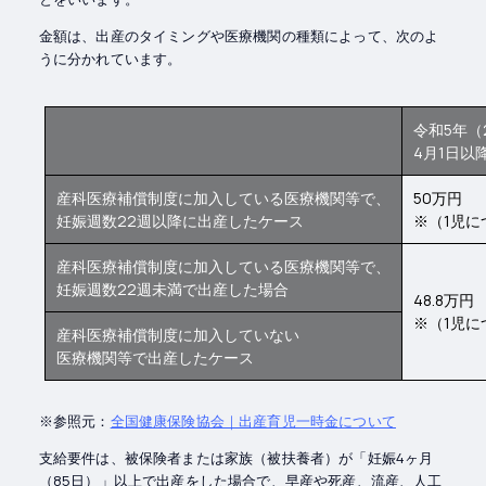
金額は、出産のタイミングや医療機関の種類によって、次のよ
うに分かれています。
令和5年（
4月1日以
産科医療補償制度に加入している医療機関等で、
50万円
妊娠週数22週以降に出産したケース
※（1児に
産科医療補償制度に加入している医療機関等で、
妊娠週数22週未満で出産した場合
48.8万円
※（1児に
産科医療補償制度に加入していない
医療機関等で出産したケース
※参照元：
全国健康保険協会｜出産育児一時金について
支給要件は、被保険者または家族（被扶養者）が「妊娠4ヶ月
（85日）」以上で出産をした場合で、早産や死産、流産、人工