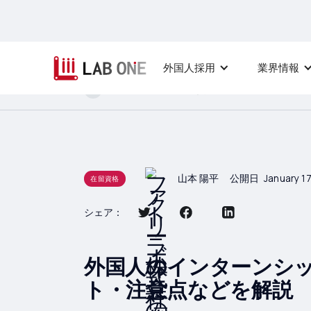
外国人採用
業界情報
ホーム
在留資格
外国人のインタ
山本 陽平
公開日
January 17
在留資格
シェア：
外国人のインターンシ
ト・注意点などを解説