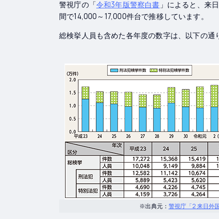
警視庁の「
令和3年版警察白書
」によると、来日
間で14,000～17,000件台で推移しています。
総検挙人員も含めた各年度の数字は、以下の通
※出典元：
警視庁「2 来日外