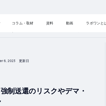
コラム・取材
資料
動画
ラボワンと
について｜強制送還のリスクやデマ・企業が取れる対策を解説
r 6, 2023
更新日
｜強制送還のリスクやデマ・
説