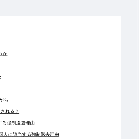
うか
か
がち
還される？
する強制送還理由
国人に該当する強制退去理由