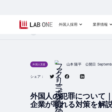
外国人採用
業界情報
ホーム
外国人支援
外国人の犯罪
山本 陽平
公開日
Septembe
外国人支援
シェア：
外国人の犯罪について
企業が取れる対策を解