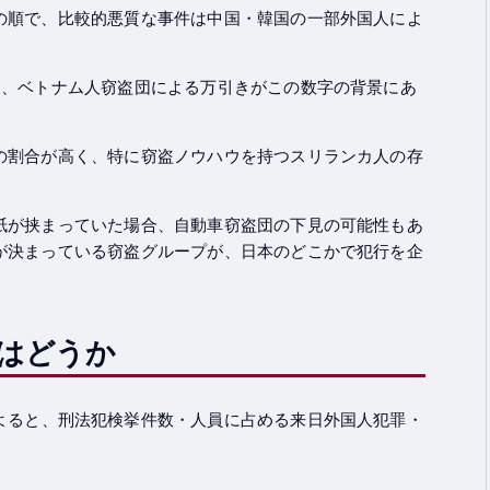
の順で、比較的悪質な事件は中国・韓国の一部外国人によ
り、ベトナム人窃盗団による万引きがこの数字の背景にあ
の割合が高く、特に窃盗ノウハウを持つスリランカ人の存
紙が挟まっていた場合、自動車窃盗団の下見の可能性もあ
が決まっている窃盗グループが、日本のどこかで犯行を企
はどうか
よると、刑法犯検挙件数・人員に占める来日外国人犯罪・