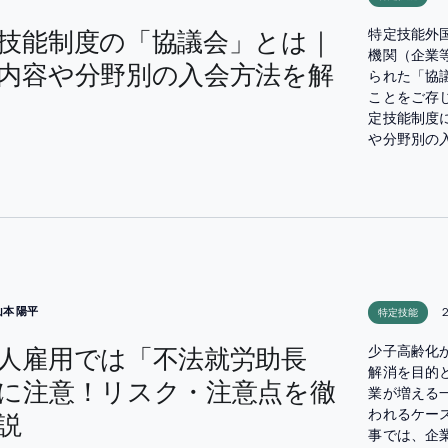
技能制度の「協議会」とは｜
特定技能外
機関（企業
内容や分野別の入会方法を解
られた「協
ことをご存
定技能制度
や分野別の
山本 陽平
2
特定技能
人雇用では「不法就労助長
少子高齢化
解消を目的
に注意！リスク・注意点を徹
業が増える
われるケー
説
事では、企