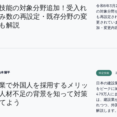
技能の対象分野追加！受入れ
令和6年3月
の対象分野
み数の再設定・既存分野の変
も再設定さ
更されてい
も解説
加・変更内
山本 陽平
2
特定技能
業で外国人を採用するメリッ
日本の建設業
をピークに減
人材不足の背景を知って対策
479万人
は、建設業
てよう
れつつ、外
解説します