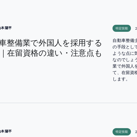
山本 陽平
2
特定技能
車整備業で外国人を採用する
自動車整備
の手段とし
｜在留資格の違い・注意点も
ような点に
なのでしょ
業で外国人
て、在留資
します。
山本 陽平
特定技能