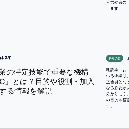
人労働者の
します。
山本 陽平
特定技能
業の特定技能で重要な機構
建設業にお
いる企業は、
AC」とは？目的や役割・加入
正会員とな
なる必要が
する情報を解説
分かりにく
の目的や役
す。