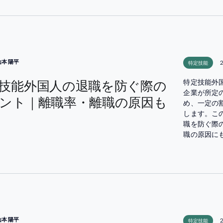
山本 陽平
特定技能
技能外国人の退職を防ぐ際の
特定技能外
企業が所定
ント｜離職率・離職の原因も
め、一定の
します。こ
職を防ぐ際
職の原因に
山本 陽平
特定技能