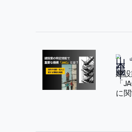
建設
「J
に関