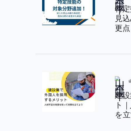
特定
見込
更点
建設
ト｜
を立