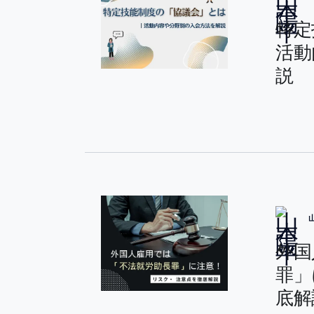
特定
活動
説
外国
罪」
底解