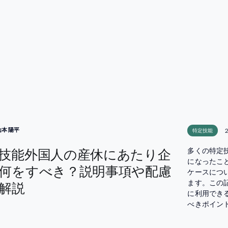
山本 陽平
特定技能
技能外国人の産休にあたり企
多くの特定
になったこ
何をすべき？説明事項や配慮
ケースにつ
ます。この
解説
に利用でき
べきポイン