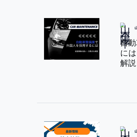
自動
には
解説